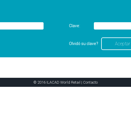
Clave:
Olvidó su clave?
© 2016 ILACAD World Retail |
Contacto