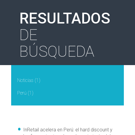
RESULTADOS
DE
BÚSQUEDA
Noticias
(1)
Perú
(1)
InRetail acelera en Perú: el hard discount y