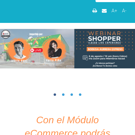
A+
A-
Con el Módulo
eCommerce podrás