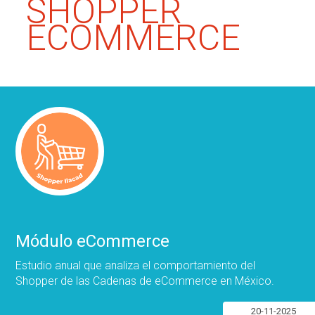
SHOPPER
ECOMMERCE
Módulo eCommerce
Estudio anual que analiza el comportamiento del
Shopper de las Cadenas de eCommerce en México.
20-11-2025