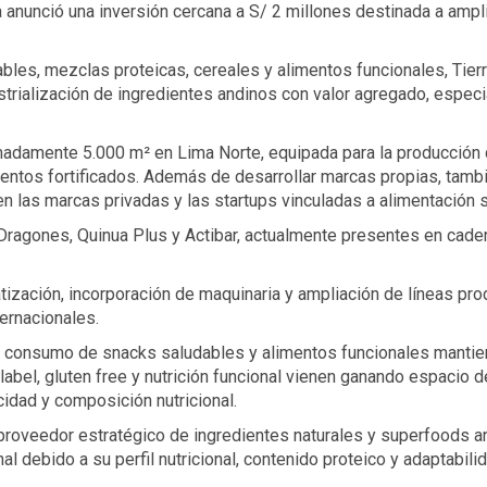
anunció una inversión cercana a S/ 2 millones destinada a ampli
les, mezclas proteicas, cereales y alimentos funcionales, Tier
strialización de ingredientes andinos con valor agregado, especi
madamente 5.000 m² en Lima Norte, equipada para la producción d
imentos fortificados. Además de desarrollar marcas propias, tamb
n las marcas privadas y las startups vinculadas a alimentación s
Dragones, Quinua Plus y Actibar, actualmente presentes en caden
tización, incorporación de maquinaria y ampliación de líneas p
ernacionales.
 consumo de snacks saludables y alimentos funcionales mantiene
abel, gluten free y nutrición funcional vienen ganando espacio de
idad y composición nutricional.
roveedor estratégico de ingredientes naturales y superfoods an
al debido a su perfil nutricional, contenido proteico y adaptabil