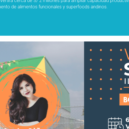
ertirá cerca de S/ 2 millones para ampliar capacidad productiv
mento de alimentos funcionales y superfoods andinos.