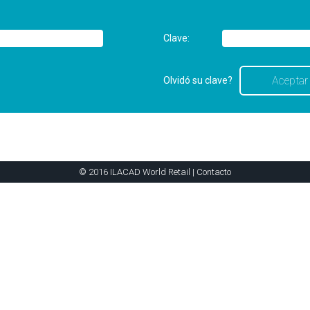
Clave:
Olvidó su clave?
© 2016 ILACAD World Retail |
Contacto