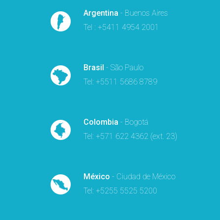
Argentina
- Buenos Aires
Tel : +5411 4954 2001
Brasil
- São Paulo
Tel: +5511 5686 8789
Colombia
- Bogotá
Tel: +571 622 4362 (ext. 23)
México
- Ciudad de México
Tel: +5255 5525 5200