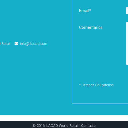
Email
*
Comentarios
Retail
info@ilacad.com
* Campos Obligatorios
© 2016 ILACAD World Retail |
Contacto