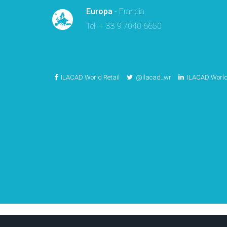
Europa
- Francia
Tel: + 33 9 7040 6650
ILACAD World Retail
@ilacad_wr
ILACAD World 