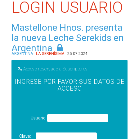
LOGIN USUARIO
Mastellone Hnos. presenta
la nueva Leche Serekids en
Argentina
ARGENTINA
LA SERENÍSIMA
25-07-2024
Acceso reservado a Suscriptores
INGRESE POR FAVOR SUS DATOS DE
ACCESO
Usuario:
Clave: