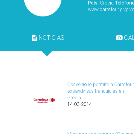
País:
Grecia
Teléfono
www.carrefour.gr/gr/d
NOTICIAS
GAL
Convenio le permite a Carrefou
expandir sus franquicias en
Grecia
14-03-2014