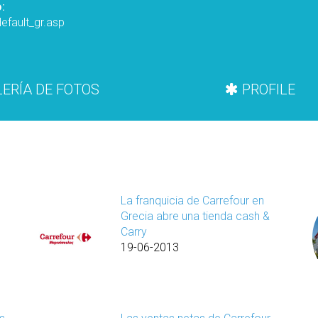
:
efault_gr.asp
ERÍA DE FOTOS
PROFILE
r
La franquicia de Carrefour en
Grecia abre una tienda cash &
Carry
19-06-2013