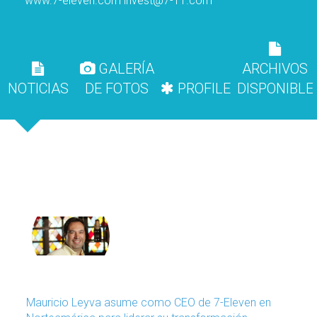
www.7-eleven.com
invest@7-11.com
GALERÍA
ARCHIVOS
NOTICIAS
DE FOTOS
PROFILE
DISPONIBLE
Mauricio Leyva asume como CEO de 7-Eleven en