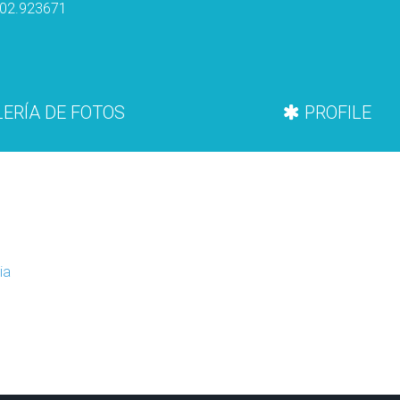
02.923671
ERÍA DE FOTOS
PROFILE
ia