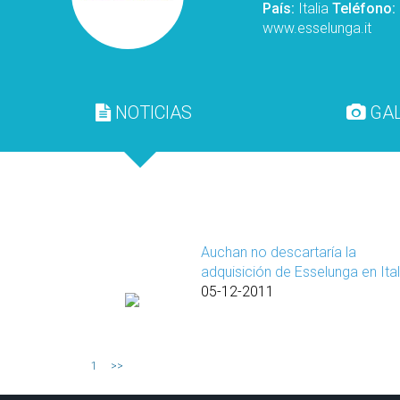
País:
Italia
Teléfono:
www.esselunga.it
NOTICIAS
GAL
Auchan no descartaría la
adquisición de Esselunga en Ital
05-12-2011
1
>>