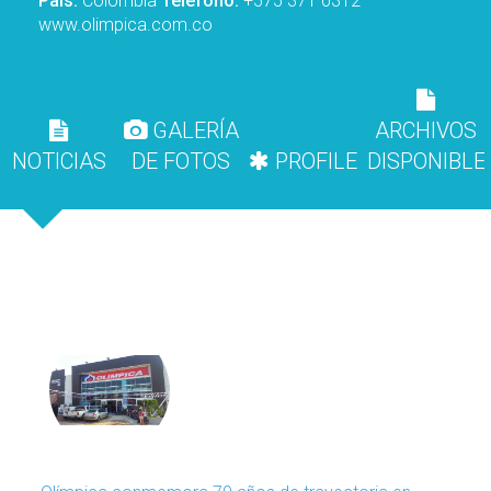
País:
Colombia
Teléfono:
+575 371 0312
www.olimpica.com.co
GALERÍA
ARCHIVOS
NOTICIAS
DE FOTOS
PROFILE
DISPONIBLE