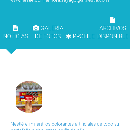
www.nestle.com.ar
nora.sayago@ar.nestle.com
GALERÍA
ARCHIVOS
NOTICIAS
DE FOTOS
PROFILE
DISPONIBLE
Nestlé eliminará los colorantes artificiales de todo su