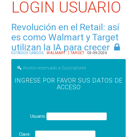
LOGIN USUARIO
Revolución en el Retail: así
es como Walmart y Target
utilizan la IA para crecer
|
ESTADOS UNIDOS
WALMART
TARGET
03-09-2024
Acceso reservado a Suscriptores
INGRESE POR FAVOR SUS DATOS DE
ACCESO
Usuario:
Clave: