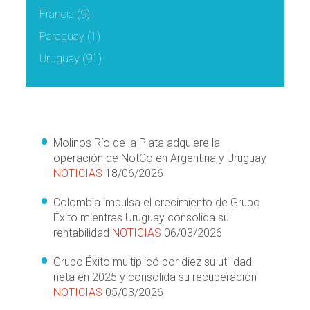
Francia
(9)
Paraguay
(1)
Uruguay
(91)
Molinos Río de la Plata adquiere la
operación de NotCo en Argentina y Uruguay
NOTICIAS
18/06/2026
Colombia impulsa el crecimiento de Grupo
Éxito mientras Uruguay consolida su
rentabilidad
NOTICIAS
06/03/2026
Grupo Éxito multiplicó por diez su utilidad
neta en 2025 y consolida su recuperación
NOTICIAS
05/03/2026