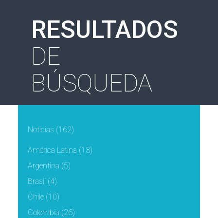
RESULTADOS
DE
BÚSQUEDA
Noticias
(162)
América Latina
(13)
Argentina
(5)
Brasil
(4)
Chile
(10)
Colombia
(26)