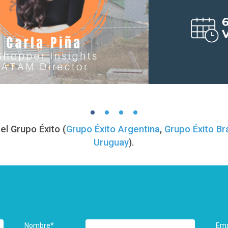
el Grupo Éxito (
Grupo Éxito Argentina
,
Grupo Éxito Bra
Uruguay
).
Nombre
*
Em