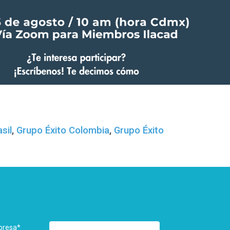
sil
,
Grupo Éxito Colombia
,
Grupo Éxito
presa
*