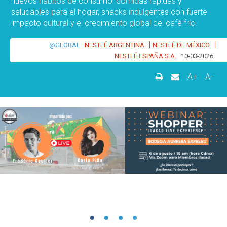
nuevos hábitos de consumo: comidas rápidas y
saludables para el hogar, snacks indulgentes con fuerte
impacto cultural y el crecimiento global del café frío.
|
|
@GLOBAL
NESTLÉ ARGENTINA
NESTLÉ DE MÉXICO
NESTLÉ ESPAÑA S.A.
10-03-2026
A+
A-