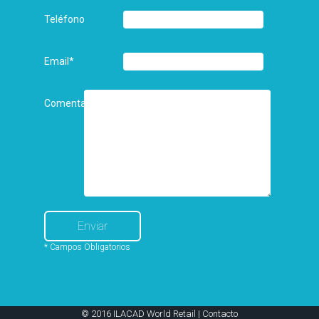
Teléfono
Email
*
Comentarios
* Campos Obligatorios
© 2016 ILACAD World Retail |
Contacto