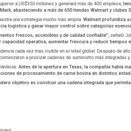
 superior a US$350 millones y generará más de 400 empleos,
ten
ark, abasteciendo a más de 650 tiendas Walmart y clubes Sam
 muestra una estrategia mucho más amplia:
Walmart profundiza su
ncia logística y ganar mayor control sobre categorías esenc
mentos frescos, accesibles y de calidad confiable”,
señaló Joh
r capacidad operativa, aumentar frescura y reducir tiempos e
ndencia cada vez más visible en el retail global. Después de año
omenzaron a priorizar cadenas de suministro más integradas y 
erándose.
Antes de la apertura en Texas, la compañía había in
laciones de procesamiento de carne bovina en distintos estad
adero objetivo es construir una cadena integrada que permita
ilidad