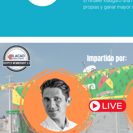
El retailer inauguró un
propias y ganar mayor c