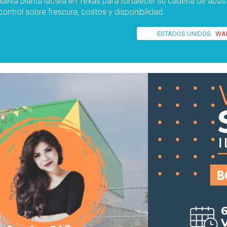
a nueva planta láctea en Texas para fortalecer su cadena de aba
ontrol sobre frescura, costos y disponibilidad.
ESTADOS UNIDOS
WA