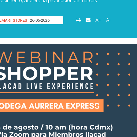
stecimiento, acelerar la producción de marcas
A+
A-
LMART STORES
26-05-2026