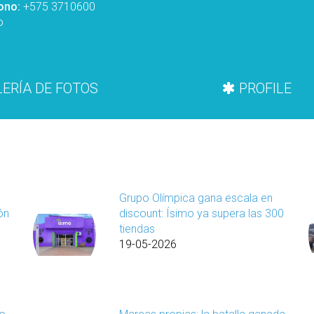
ono:
+575 3710600
o
ERÍA DE FOTOS
PROFILE
Grupo Olímpica gana escala en
ón
discount: Ísimo ya supera las 300
tiendas
19-05-2026