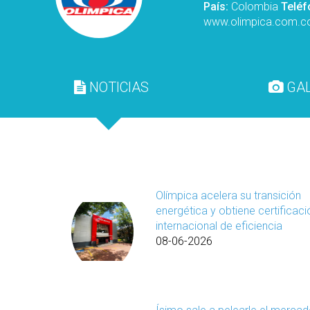
País:
Colombia
Teléf
www.olimpica.com.c
NOTICIAS
GAL
Olímpica acelera su transición
energética y obtiene certificaci
internacional de eficiencia
08-06-2026