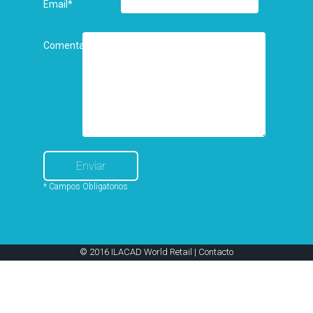
Email
*
Comentarios
* Campos Obligatorios
© 2016 ILACAD World Retail |
Contacto