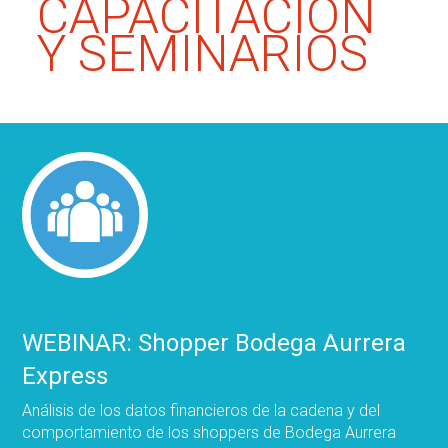
CAPACITACIÓN
Y SEMINARIOS
WEBINAR: Shopper Bodega Aurrera
Express
Análisis de los datos financieros de la cadena y del
comportamiento de los shoppers de Bodega Aurrera